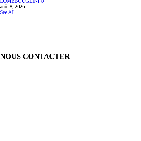
LOMEBOUGEINFO
août 8, 2026
See All
NOUS CONTACTER
LOMEBOUGE INFO – Bougez au rythme de l’actualité de chez
nous. Suivez les informations nationales et internationales en temps
réel : politique, économie, culture, sport et bien plus encore. Restez
informé avec des contenus fiables et actualisés.
Pour vos besoins de reportage,de publi-reportage et autres activités
liées à la visibilité de votre Société, la rédaction est disponible pour
vous.
Siège:
17 Av François Mitterrand
Studio Member Photo Nyékonapkoé
BP: 73 59 Lomé