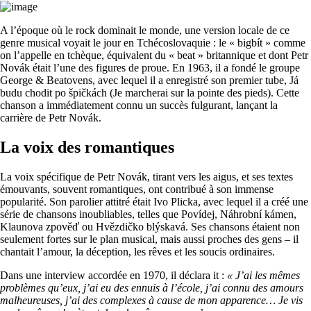
A l’époque où le rock dominait le monde, une version locale de ce
genre musical voyait le jour en Tchécoslovaquie : le « bigbít » comme
on l’appelle en tchèque, équivalent du « beat » britannique et dont Petr
Novák était l’une des figures de proue. En 1963, il a fondé le groupe
George & Beatovens, avec lequel il a enregistré son premier tube, Já
budu chodit po špičkách (Je marcherai sur la pointe des pieds). Cette
chanson a immédiatement connu un succès fulgurant, lançant la
carrière de Petr Novák.
La voix des romantiques
La voix spécifique de Petr Novák, tirant vers les aigus, et ses textes
émouvants, souvent romantiques, ont contribué à son immense
popularité. Son parolier attitré était Ivo Plicka, avec lequel il a créé une
série de chansons inoubliables, telles que Povídej, Náhrobní kámen,
Klaunova zpověď ou Hvězdičko blýskavá. Ses chansons étaient non
seulement fortes sur le plan musical, mais aussi proches des gens – il
chantait l’amour, la déception, les rêves et les soucis ordinaires.
Dans une interview accordée en 1970, il déclara it :
« J’ai les mêmes
problèmes qu’eux, j’ai eu des ennuis à l’école, j’ai connu des amours
malheureuses, j’ai des complexes à cause de mon apparence… Je vis