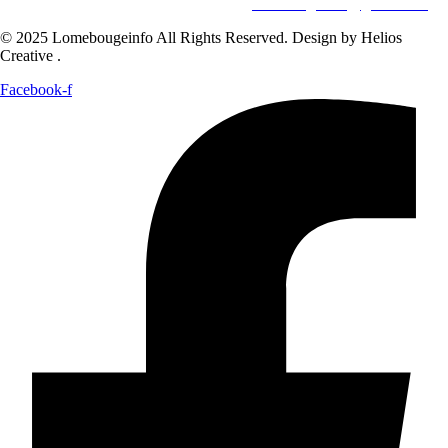
WHATSAPP ‪
+228 98 12 66 78
E-mail:
lomebougeinfo@gmail.com
© 2025 Lomebougeinfo All Rights Reserved. Design by Helios
Creative .
Facebook-f