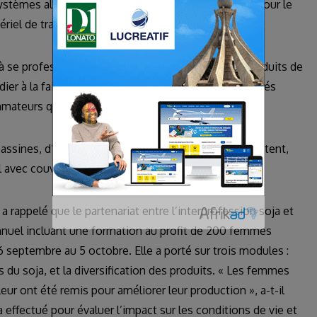
ystèmes alimentaires en Afrique de l’Ouest (FSRP) pour le
riel de transformation.
 se professionnaliser pour offrir une gamme de produits de
médier à la faible consommation de produits transformés
mateurs qui doutent de la qualité de ces produits.
sines, d’une poêle et d’une passoire. A cela s’ajoutent,
 avec couvercle pour la vente.
a rappelé que le partenariat entre l’interprofession soja et
annuel incluant une formation au profit de 200 femmes
6 septembre au 5 octobre. Elle a porté sur trois modules :
 du soja, et la diversification des produits. « Les femmes
ur ont été remis pour améliorer leur production », a-t-il
 effectué pour évaluer l’impact sur les conditions de vie et