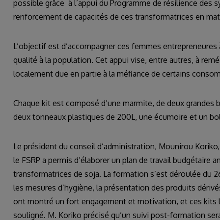
possible grâce à l’appui du Programme de résilience des s
renforcement de capacités de ces transformatrices en maté
L’objectif est d’accompagner ces femmes entrepreneures à
qualité à la population. Cet appui vise, entre autres, à re
localement due en partie à la méfiance de certains consom
Chaque kit est composé d’une marmite, de deux grandes bas
deux tonneaux plastiques de 200L, une écumoire et un bol
Le président du conseil d’administration, Mounirou Koriko, 
le FSRP a permis d’élaborer un plan de travail budgétaire 
transformatrices de soja. La formation s’est déroulée du 2
les mesures d’hygiène, la présentation des produits dérivés
ont montré un fort engagement et motivation, et ces kits le
souligné. M. Koriko précisé qu’un suivi post-formation sera