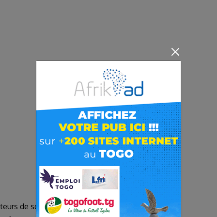
urs de soja (ATTS) à travers le CIFS -Togo. Il a été