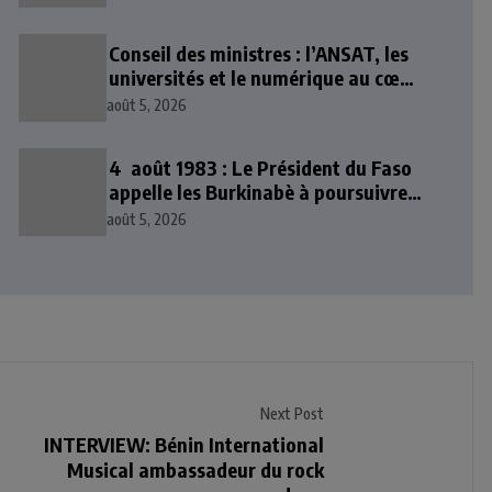
Conseil des ministres : l’ANSAT, les
universités et le numérique au cœur
des décisions
août 5, 2026
4 août 1983 : Le Président du Faso
appelle les Burkinabè à poursuivre
l’idéal révolutionnaire
août 5, 2026
Next Post
INTERVIEW: Bénin International
Musical ambassadeur du rock