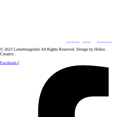
Pour vos besoins de reportage,de publi-reportage et autres activités
liées à la visibilité de votre Société, la rédaction est disponible pour
vous.
Siège:
17 Av François Mitterrand
Studio Member Photo Nyékonapkoé
BP: 73 59 Lomé
WHATSAPP ‪
+228 98 12 66 78
E-mail:
lomebougeinfo@gmail.com
© 2025 Lomebougeinfo All Rights Reserved. Design by Helios
Creative .
Facebook-f