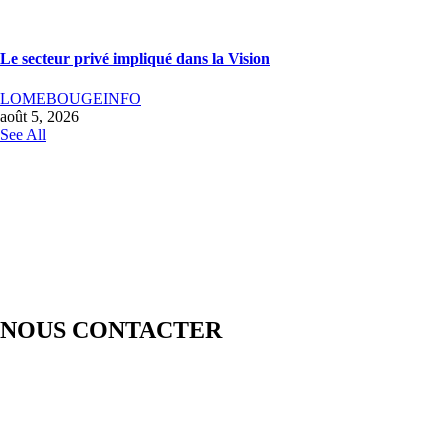
Le secteur privé impliqué dans la Vision
LOMEBOUGEINFO
août 5, 2026
See All
NOUS CONTACTER
LOMEBOUGE INFO – Bougez au rythme de l’actualité de chez
nous. Suivez les informations nationales et internationales en temps
réel : politique, économie, culture, sport et bien plus encore. Restez
informé avec des contenus fiables et actualisés.