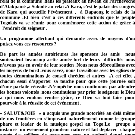
relai de la commune ,dans les plateaux au niveau de l’archevêché
d’Atakpamé ,a Sokodé au relai .A Kara, c’est le palais des congrès
de Kara qui accueille l’événement , à Dapaong le relais de la
commune .Et bien c’est à ces différents endroits que le peuple
Togolais va se réunir pour commémorer cette action de grâce à
l’endroit du seigneur .
Un programme alléchant qui demande assez de moyens d’ou
puisez vous ces ressources ?
De part les années antérieures ,les sponsors ,les amis nous
soutenaient beaucoup .cette année fort de leurs difficultés nous
n’avons pas eu avoir de leur soutien .Nous nous débrouillons avec
les moyens de bord .vous savez, nous travaillons avec les églises de
toutes dénominations ,le conseil chrétien et autres .A cet effet ,
chacun essai d’apporter sa touche pour que cette journée soit
d’une parfaite réussite .N’empêche nous continuons par attendre
les bonnes volontés ,nous continuions par prier le seigneur le Dieu
a qui nous voulons rendre grâce, ce Dieu va tout faire pour
pourvoir à la réussite de cet événement .
« SALUT&JOIE » a acquis une grande notoriété au-delà même
de nos frontières en s’imposant naturellement comme le groupe
phare et leader de la musique gospel au Togo.Le groupe a
instauré un événement grandeur nature et fait déplacer chaque
année des milliers de personnes vers un endroit donné pour