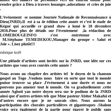
rendre grâce à Dieu à travers louanges ,adorations et cries de joie
.
L’événement se nomme Journée Nationale de Reconnaissance à
Dieu(JNRD).Il est à sa 4e édition cette année et c’est le stade de
Kégué qui accueille ce grand show à lomé le 18 décembre
2016.Pour plus de détails sur l’éventement ,la rédaction de
LOMEBOUGEINFO s’est entretenue avec
M.Stéphane TEMEDEKOU,Manager du groupe « Salut et
Joie ». Lisez plutôt!!!
rubrique koi9
Une pléiade d’artistes sont invités sur la JNRD, une idée sur ces
artistes que vous avez conviés cette année ?
Nous avons au chapitre des artistes tel le doyen de la chanson
gospel au Togo .Voulons nous faire en sorte que tout le monde
puisse trouver sa place .l’événement à une durée et nous ne
pouvons pas amener tout le monde. On va graduellement .cette
année Agboti yao notre doyen sera sur le podium de la JNRD
ainsi que d’autres artistes tels que Mme pasteur Abitor Makafui et
d’autres encore que je ne saurais citer. Nous aurons la
participation des chorales particulières et gigantesques .Shalom
voice sera également de la partie pour égayer le public sans