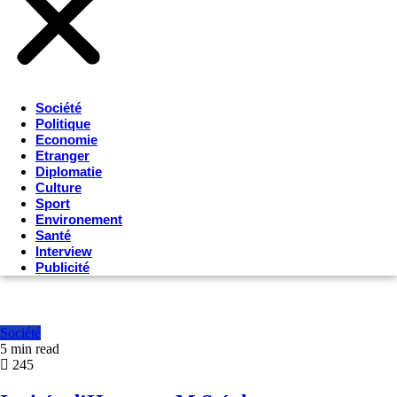
Société
Politique
Economie
Etranger
Diplomatie
Culture
Sport
Environement
Santé
Interview
Publicité
Société
5 min read
245