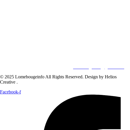
LOMEBOUGE INFO – Bougez au rythme de l’actualité de chez
nous. Suivez les informations nationales et internationales en temps
réel : politique, économie, culture, sport et bien plus encore. Restez
informé avec des contenus fiables et actualisés.
Pour vos besoins de reportage,de publi-reportage et autres activités
liées à la visibilité de votre Société, la rédaction est disponible pour
vous.
Siège:
17 Av François Mitterrand
Studio Member Photo Nyékonapkoé
BP: 73 59 Lomé
WHATSAPP ‪
+228 98 12 66 78
E-mail:
lomebougeinfo@gmail.com
© 2025 Lomebougeinfo All Rights Reserved. Design by Helios
Creative .
Facebook-f