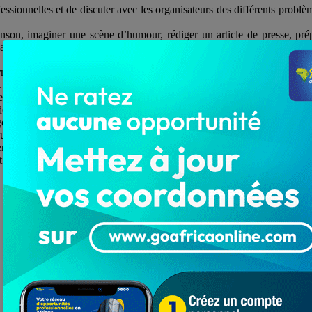
essionnelles et de discuter avec les organisateurs des différents probl
son, imaginer une scène d’humour, rédiger un article de presse, prépa
langue Kabyè ont aussi parlé de la saisie d’un article de journal, la 
nalistes, acteurs religieux, artistes chanteurs, humoristes comédiens, e
.
 de la Recherche, Madame Ama Dzifa Gameti a témoigné sa gratitude à l
 tirer meilleur profit de cette rencontre.
uvernement pour ses efforts sans cesse croissants, consentis dans la pr
eur partition pour la valorisation de la langue Kabyè.
’apprennent, la lisent, l’écrivent, l’utilisent pour distraire et en égaill
t été exposés.