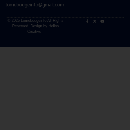
lomebougeinfo@gmail.com
© 2025 Lomebougeinfo All Rights
Reserved. Design by Helios
Creative .