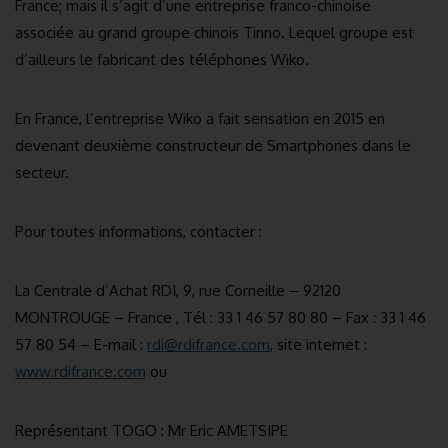
France; mais il s’agit d’une entreprise franco-chinoise
associée au grand groupe chinois Tinno. Lequel groupe est
d’ailleurs le fabricant des téléphones Wiko.
En France, l’entreprise Wiko a fait sensation en 2015 en
devenant deuxième constructeur de Smartphones dans le
secteur.
Pour toutes informations, contacter :
La Centrale d’Achat RDI, 9, rue Corneille – 92120
MONTROUGE – France , Tél : 33 1 46 57 80 80 – Fax : 33 1 46
57 80 54 – E-mail :
rdi@rdifrance.com
, site internet :
www.rdifrance.com
ou
Représentant TOGO : Mr Eric AMETSIPE