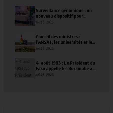
Surveillance génomique : un
nouveau dispositif pour
renforcer la sécurité sanitaire
août 5, 2026
au Togo
Conseil des ministres :
l’ANSAT, les universités et le
numérique au cœur des
août 5, 2026
décisions
4 août 1983 : Le Président du
Faso appelle les Burkinabè à
poursuivre l’idéal
août 5, 2026
révolutionnaire