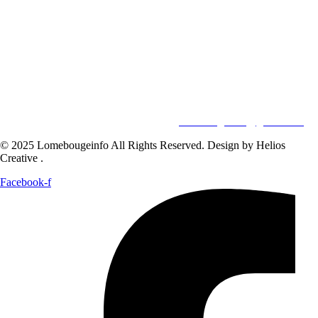
Pour vos besoins de reportage,de publi-reportage et autres activités
liées à la visibilité de votre Société, la rédaction est disponible pour
vous.
Siège:
17 Av François Mitterrand
Studio Member Photo Nyékonapkoé
BP: 73 59 Lomé
WHATSAPP ‪
+228 98 12 66 78
E-mail:
lomebougeinfo@gmail.com
© 2025 Lomebougeinfo All Rights Reserved. Design by Helios
Creative .
Facebook-f