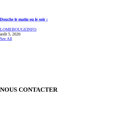
Douche le matin ou le soir :
LOMEBOUGEINFO
août 5, 2026
See All
NOUS CONTACTER
LOMEBOUGE INFO – Bougez au rythme de l’actualité de chez
nous. Suivez les informations nationales et internationales en temps
réel : politique, économie, culture, sport et bien plus encore. Restez
informé avec des contenus fiables et actualisés.