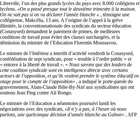
Libreville, l’un des plus grands lycées du pays avec 8.000 collégiens et
lycéens.
«On a passé presque tout le deuxième trimestre à la maison.
On ne sait pas si on va déclarer l’année blanche «
, témoigne une
collégienne, Makcélia, 13 ans. A l’origine de l’appel à la grève
illimitée, la conventionnationale des syndicats du secteur éducation
(Conasysed) demandent le paiement de primes, de meilleures
conditions de travail pour éviter des classes surchargées, et la
démission du ministre de l’Education Florentin Moussavou.
Le ministre de l’Intérieur a interdit d’activité vendredi la Conasysed,
confédération de sept syndicats, pour « trouble à l’ordre public » et
« entrave à la liberté de travail ». «
Nous savons que des leaders
de
cette coalition syndicale sont en intelligence directe avec certains
acteurs de l’opposition, et qu’ils
veulent prendre le système éducatif en
otage pour le compte de l’opposition
« , a indiqué le porte-parole du
gouvernement, Alain-Claude Bilie-By-Nzé aux syndicalistes qui ont
soutenu Jean Ping contre Ali Bongo.
Le ministre de l’Education a néanmoins poursuivi lundi les
négociations avec des syndicats,
«Il n’y a pas, à l’heure où nous
parlons, une quelconque décision d’année blanche au Gabon
« . AFP