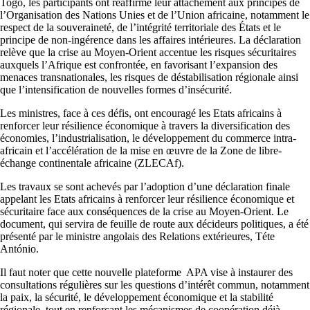
Togo, les participants ont réaffirmé leur attachement aux principes de
l’Organisation des Nations Unies et de l’Union africaine, notamment le
respect de la souveraineté, de l’intégrité territoriale des États et le
principe de non-ingérence dans les affaires intérieures. La déclaration
relève que la crise au Moyen-Orient accentue les risques sécuritaires
auxquels l’Afrique est confrontée, en favorisant l’expansion des
menaces transnationales, les risques de déstabilisation régionale ainsi
que l’intensification de nouvelles formes d’insécurité.
Les ministres, face à ces défis, ont encouragé les Etats africains à
renforcer leur résilience économique à travers la diversification des
économies, l’industrialisation, le développement du commerce intra-
africain et l’accélération de la mise en œuvre de la Zone de libre-
échange continentale africaine (ZLECAf).
Les travaux se sont achevés par l’adoption d’une déclaration finale
appelant les Etats africains à renforcer leur résilience économique et
sécuritaire face aux conséquences de la crise au Moyen-Orient. Le
document, qui servira de feuille de route aux décideurs politiques, a été
présenté par le ministre angolais des Relations extérieures, Téte
António.
Il faut noter que cette nouvelle plateforme APA vise à instaurer des
consultations régulières sur les questions d’intérêt commun, notamment
la paix, la sécurité, le développement économique et la stabilité
régionale, tout en renforçant les mécanismes de coopération déjà