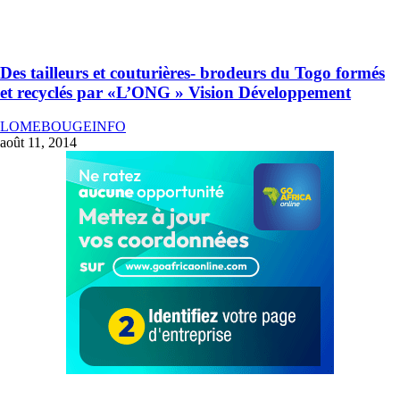
Des tailleurs et couturières- brodeurs du Togo formés
et recyclés par «L’ONG » Vision Développement
LOMEBOUGEINFO
août 11, 2014